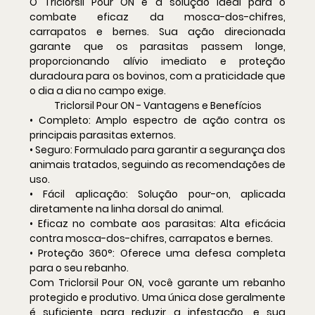
O Triclorsil Pour ON é a solução ideal para o 
combate eficaz da mosca-dos-chifres, 
carrapatos e bernes. Sua ação direcionada 
garante que os parasitas passem longe, 
proporcionando alívio imediato e proteção 
duradoura para os bovinos, com a praticidade que 
o dia a dia no campo exige.
Triclorsil Pour ON - Vantagens e Benefícios
• Completo: Amplo espectro de ação contra os 
principais parasitas externos.
• Seguro: Formulado para garantir a segurança dos 
animais tratados, seguindo as recomendações de 
uso.
• Fácil aplicação: Solução pour-on, aplicada 
diretamente na linha dorsal do animal.
• Eficaz no combate aos parasitas: Alta eficácia 
contra mosca-dos-chifres, carrapatos e bernes.
• Proteção 360°: Oferece uma defesa completa 
para o seu rebanho.
Com Triclorsil Pour ON, você garante um rebanho 
protegido e produtivo. Uma única dose geralmente 
é suficiente para reduzir a infestação, e sua 