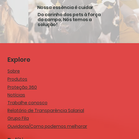
também está disponível em seu portal
compromi
Nossa essência é cuidar
online. Acesse o conteúdo completo e
responsáv
confira como a sanidade integrada pode
melhoria 
Do carinho dos pets à força
do campo. Nós temos a
impactar diretamente os resultados da
referênc
solução!
produção animal....
qualidade
as suas s
Explore
Sobre
Produtos
Proteção 360
Notícias
Trabalhe conosco
Relatório de Transparência Salarial
Grupo Fila
Ouvidoria/Como podemos melhorar