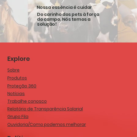
também está disponível em seu portal
compromi
Nossa essência é cuidar
online. Acesse o conteúdo completo e
responsáv
confira como a sanidade integrada pode
melhoria 
Do carinho dos pets à força
do campo. Nós temos a
impactar diretamente os resultados da
referênc
solução!
produção animal....
qualidade
as suas s
Explore
Sobre
Produtos
Proteção 360
Notícias
Trabalhe conosco
Relatório de Transparência Salarial
Grupo Fila
Ouvidoria/Como podemos melhorar