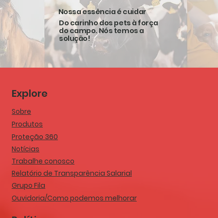
também está disponível em seu portal
compromi
Nossa essência é cuidar
online. Acesse o conteúdo completo e
responsáv
confira como a sanidade integrada pode
melhoria 
Do carinho dos pets à força
do campo. Nós temos a
impactar diretamente os resultados da
referênc
solução!
produção animal....
qualidade
as suas s
Explore
Sobre
Produtos
Proteção 360
Notícias
Trabalhe conosco
Relatório de Transparência Salarial
Grupo Fila
Ouvidoria/Como podemos melhorar