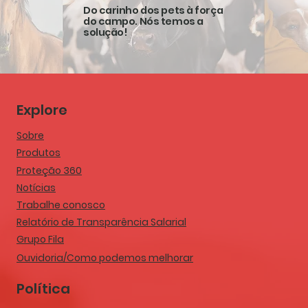
Do carinho dos pets à força
do campo. Nós temos a
solução!
Explore
Sobre
Produtos
Proteção 360
Notícias
Trabalhe conosco
Relatório de Transparência Salarial
Grupo Fila
Ouvidoria/Como podemos melhorar
Política