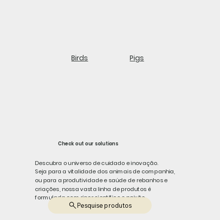
Birds
Pigs
Check out our solutions
Descubra o universo de cuidado e inovação.
Seja para a vitalidade dos animais de companhia,
ou para a produtividade e saúde de rebanhos e
criações, nossa vasta linha de produtos é
formulada com rigor científico e paixão.
Pesquise produtos