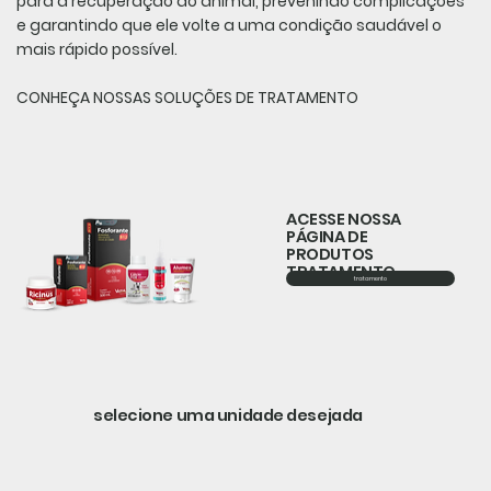
para a recuperação do animal, prevenindo complicações
e garantindo que ele volte a uma condição saudável o
mais rápido possível.
CONHEÇA NOSSAS SOLUÇÕES DE TRATAMENTO
ACESSE NOSSA
PÁGINA DE
PRODUTOS
TRATAMENTO
tratamento
selecione uma unidade desejada