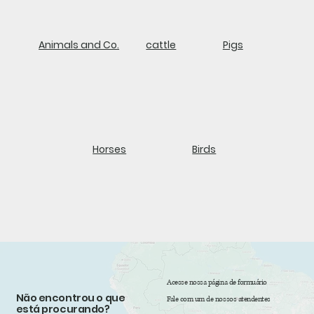
Animals and Co.
cattle
Pigs
Horses
Birds
Acesse nossa página de formuário
Não encontrou o que
Fale com um de nossos atendentes
está procurando?