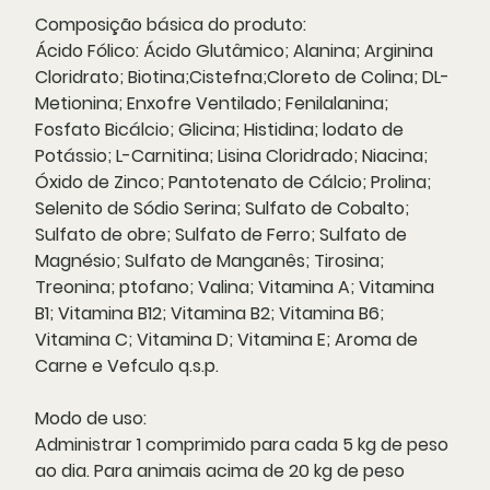
Composição básica do produto:
Ácido Fólico: Ácido Glutâmico; Alanina; Arginina
Cloridrato; Biotina;Cistefna;Cloreto de Colina; DL-
Metionina; Enxofre Ventilado; Fenilalanina;
Fosfato Bicálcio; Glicina; Histidina; lodato de
Potássio; L-Carnitina; Lisina Cloridrado; Niacina;
Óxido de Zinco; Pantotenato de Cálcio; Prolina;
Selenito de Sódio Serina; Sulfato de Cobalto;
Sulfato de obre; Sulfato de Ferro; Sulfato de
Magnésio; Sulfato de Manganês; Tirosina;
Treonina; ptofano; Valina; Vitamina A; Vitamina
B1; Vitamina B12; Vitamina B2; Vitamina B6;
Vitamina C; Vitamina D; Vitamina E; Aroma de
Carne e Vefculo q.s.p.
Modo de uso:
Administrar 1 comprimido para cada 5 kg de peso
ao dia. Para animais acima de 20 kg de peso