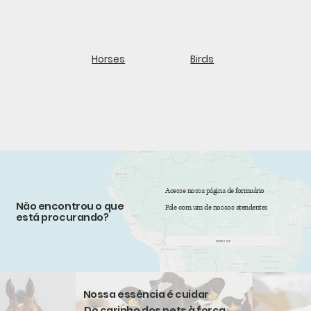
Horses
Birds
Acesse nossa página de formuário
Não encontrou o que
Fale com um de nossos atendentes
está procurando?
acesse
Nossa essência é cuidar
Do carinho dos pets à força