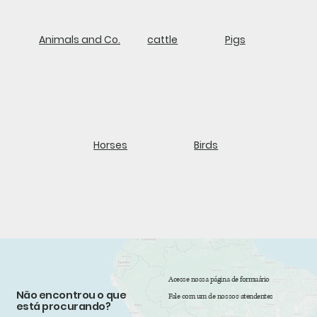
Animals and Co.
cattle
Pigs
Horses
Birds
Acesse nossa página de formuário
Não encontrou o que
Fale com um de nossos atendentes
está procurando?