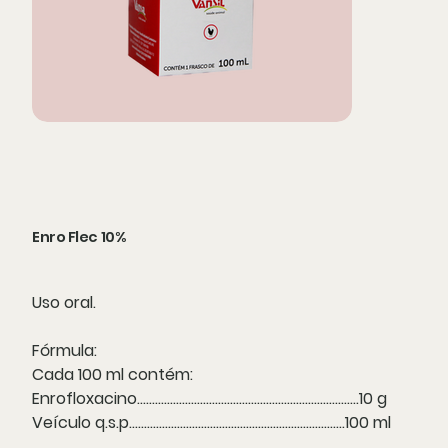
Enro Flec 10%
Uso oral.
Fórmula:
Cada 100 ml contém:
Enrofloxacino..........................................................................10 g
Veículo q.s.p........................................................................100 ml