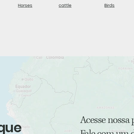
Horses
cattle
Birds
Acesse nossa 
 que
Fale com um d