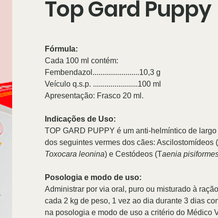
Top Gard Puppy
Fórmula:
Cada 100 ml contém:
Fembendazol........................10,3 g
Veículo q.s.p. .......................100 ml
Apresentação: Frasco 20 ml.
Indicações de Uso:
TOP GARD PUPPY é um anti-helmíntico de largo e
dos seguintes vermes dos cães: Ascilostomídeos (
Toxocara leonina
) e Cestódeos (T
aenia pisiforme
Posologia e modo de uso:
Administrar por via oral, puro ou misturado à raç
cada 2 kg de peso, 1 vez ao dia durante 3 dias co
na posologia e modo de uso a critério do Médico Ve