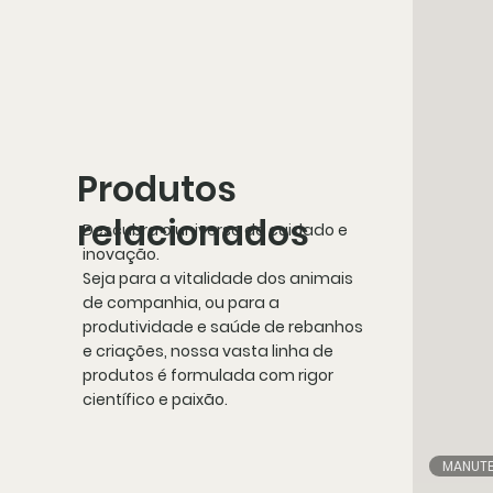
Produtos
relacionados
Descubra o universo de cuidado e
inovação.
Seja para a vitalidade dos animais
de companhia, ou para a
produtividade e saúde de rebanhos
e criações, nossa vasta linha de
produtos é formulada com rigor
científico e paixão.
MANUT