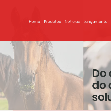
Home
Produtos
Notícias
Lançamento
Do 
do 
sol