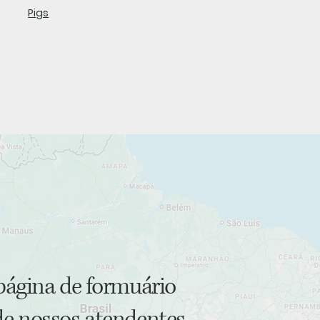
Pigs
página de formuário
e nossos atendentes