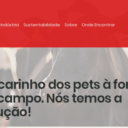
Indústria
Sustentabilidade
Sobre
Onde Encontrar
carinho dos pets à fo
campo. Nós temos a
ução!