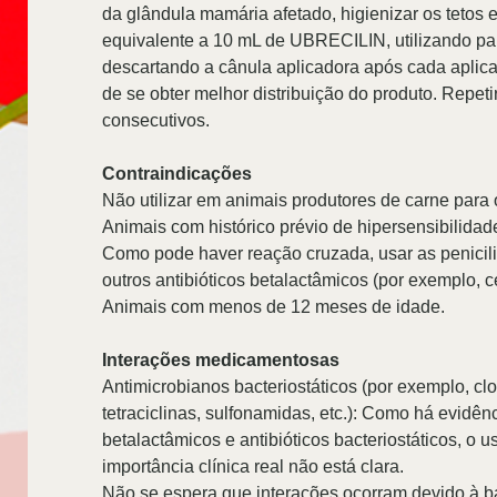
da glândula mamária afetado, higienizar os tetos e 
equivalente a 10 mL de UBRECILIN, utilizando pa
descartando a cânula aplicadora após cada aplic
de se obter melhor distribuição do produto. Repeti
consecutivos.
Contraindicações
Não utilizar em animais produtores de carne par
Animais com histórico prévio de hipersensibilidade
Como pode haver reação cruzada, usar as penicil
outros antibióticos betalactâmicos (por exemplo, 
Animais com menos de 12 meses de idade.
Interações medicamentosas
Antimicrobianos bacteriostáticos (por exemplo, clo
tetraciclinas, sulfonamidas, etc.): Como há evidê
betalactâmicos e antibióticos bacteriostáticos, 
importância clínica real não está clara.
Não se espera que interações ocorram devido à b