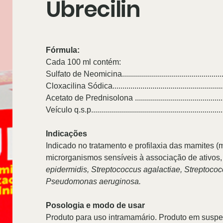
Ubrecilin
Fórmula:
Cada 100 ml contém:
Sulfato de Neomicina.......................................................
Cloxacilina Sódica...........................................................
Acetato de Prednisolona ................................................
Veículo q.s.p..................................................................
Indicações
Indicado no tratamento e profilaxia das mamites (
microrganismos sensíveis à associação de ativos,
epidermidis, Streptococcus agalactiae, Streptococc
Pseudomonas aeruginosa.
Posologia e modo de usar
Produto para uso intramamário. Produto em suspens