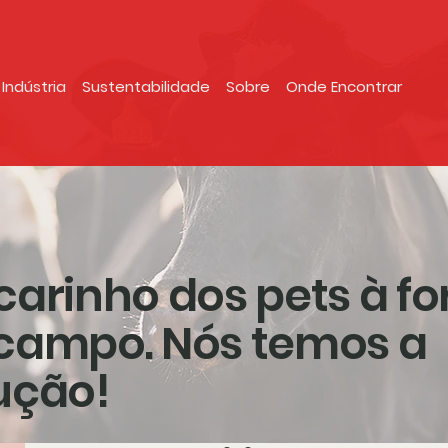
Indústria
Sustentabilidade
Sobre
Onde Encontrar
carinho dos pets à fo
campo. Nós temos a
ução!