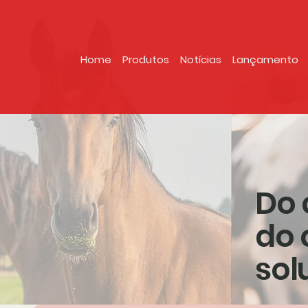
Home
Produtos
Notícias
Lançamento
Do 
do 
sol