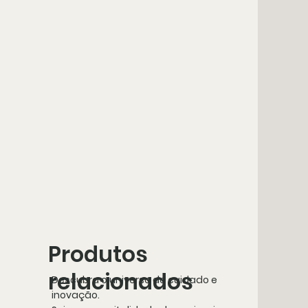
Produtos
relacionados
Descubra o universo de cuidado e
inovação.