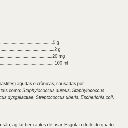
..........................................5 g
............................................2 g
..........................................20 mg
................................................100 ml
mastites) agudas e crônicas, causadas por
 tais como:
Staphylococcus aureus, Staphylococcus
us dysgalactiae, Streptococcus uberis, Escherichia coli,
ão, agitar bem antes de usar. Esgotar o leite do quarto