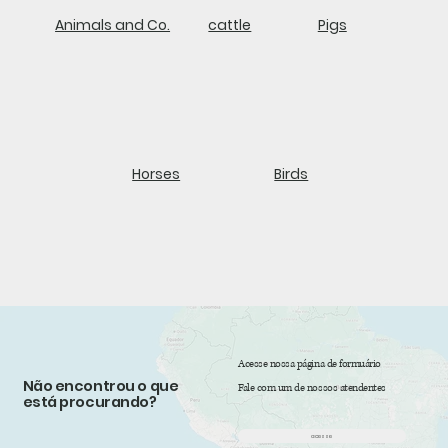
Animals and Co.
cattle
Pigs
Horses
Birds
Acesse nossa página de formuário
Não encontrou o que
Fale com um de nossos atendentes
está procurando?
acesse