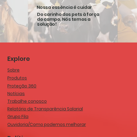
também está disponível em seu portal
compromi
Nossa essência é cuidar
online. Acesse o conteúdo completo e
responsáv
confira como a sanidade integrada pode
melhoria 
Do carinho dos pets à força
do campo. Nós temos a
impactar diretamente os resultados da
referênc
solução!
produção animal....
qualidade
as suas s
Explore
Sobre
Produtos
Proteção 360
Notícias
Trabalhe conosco
Relatório de Transparência Salarial
Grupo Fila
Ouvidoria/Como podemos melhorar