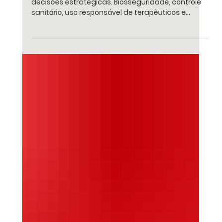
Sanidade e desempenho: como impulsionar
resultados na avicultura e suinocultura?
A produtividade no campo começa com
decisões estratégicas. Biosseguridade, controle
sanitário, uso responsável de terapêuticos e
suporte nutricional são fatores que fazem a
diferença no dia a dia das granjas. Esses e outros
pontos foram abordados em matéria especial
publicada no jornal O Presente Rural , que
também está disponível em seu portal online.
Acesse o conteúdo completo e confira como a
sanidade integrada pode impactar diretamente
os resultados da produção animal....