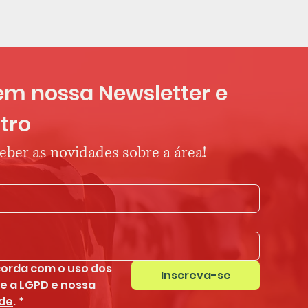
em nossa Newsletter e 
tro
ceber as novidades sobre a área!
orda com o uso dos 
Inscreva-se
seus dados conforme a LGPD e nossa 
ade
.
*