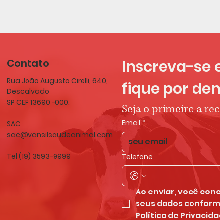
Contato
Inscreva-se 
Rua João Augusto Cirelli, 640,
fique por den
Descalvado
SP CEP 13690 -000.
Seja o primeiro a re
Email
*
SAC
sac@vansilsaudeanimal.com
Tel (19) 3593-9999
Telefone
Ao enviar, você conc
Política de Privacid