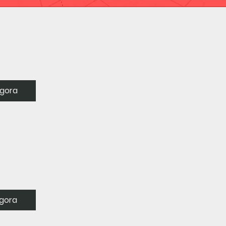
gora
gora