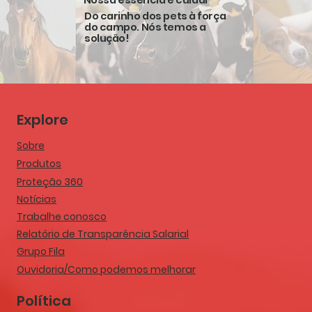
Nossa essência é cuidar
Do carinho dos pets à força
do campo. Nós temos a
solução!
Explore
Sobre
Produtos
Proteção 360
Notícias
Trabalhe conosco
Relatório de Transparência Salarial
Grupo Fila
Ouvidoria/Como podemos melhorar
Política