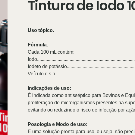
Tintura de Iodo 1
Uso tópico.
Fórmula:
Cada 100 mL contém:
Iodo..............................................................................
Iodeto de potássio.........................................................
Veículo q.s.p................................................................
Indicações de uso:
É indicada como antisséptico para Bovinos e Equin
proliferação de microrganismos presentes na super
evitando ou reduzindo o risco de infecção por açã
Posologia e Modo de uso:
É uma solução pronta para uso, ou seja, não precis