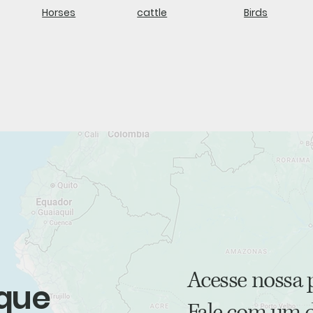
Horses
cattle
Birds
Acesse nossa 
 que
Fale com um d