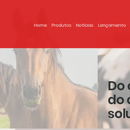
Home
Produtos
Notícias
Lançamento
Do 
do 
sol