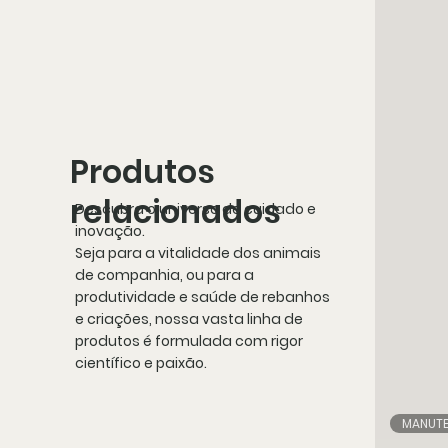
Produtos
relacionados
Descubra o universo de cuidado e
inovação.
Seja para a vitalidade dos animais
de companhia, ou para a
produtividade e saúde de rebanhos
e criações, nossa vasta linha de
produtos é formulada com rigor
científico e paixão.
MANUT