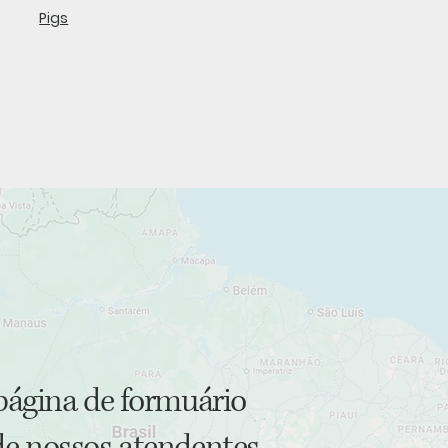
Pigs
página de formuário
e nossos atendentes