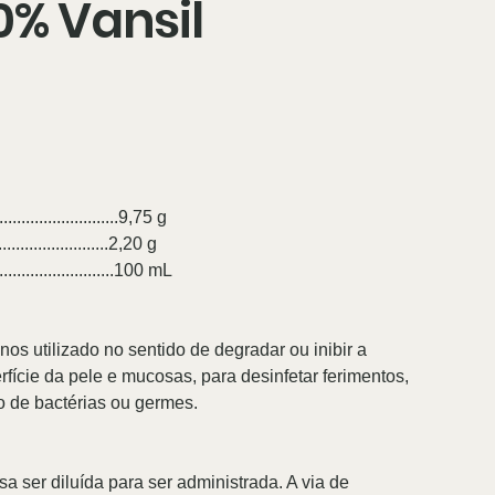
0% Vansil
..............................9,75 g
........................2,20 g
............................100 mL
os utilizado no sentido de degradar ou inibir a
fície da pele e mucosas, para desinfetar ferimentos,
o de bactérias ou germes.
a ser diluída para ser administrada. A via de