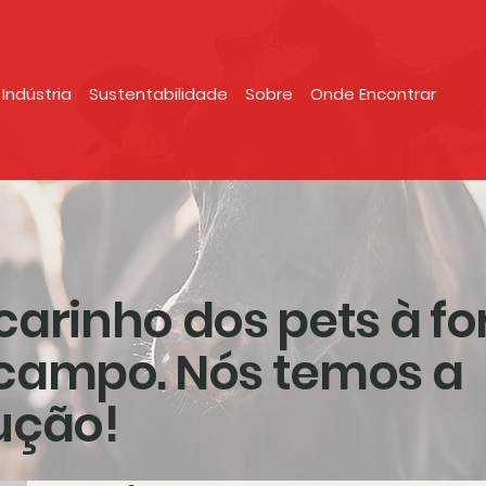
Indústria
Sustentabilidade
Sobre
Onde Encontrar
carinho dos pets à fo
campo. Nós temos a
ução!