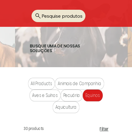
Pesquise produtos
BUSQUE UMA DE NOSSAS
SOLUÇÕES
All Products
Animais de Companhia
Aves e Suínos
Pecuária
Equinos
Aquicultura
30 products
Filter