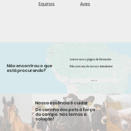
Equinos
Aves
Acesse nossa página de formuário
Não encontrou o que
Fale com um de nossos atendentes
está procurando?
acesse
Nossa essência é cuidar
Do carinho dos pets à força
do campo. Nós temos a
solução!