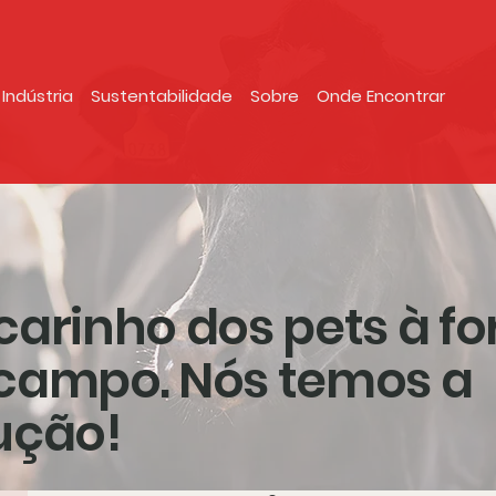
Indústria
Sustentabilidade
Sobre
Onde Encontrar
carinho dos pets à fo
campo. Nós temos a
ução!