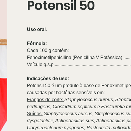
Potensil 50
Uso oral.
Fórmula:
Cada 100 g contém:
Fenoximetilpenicilina (Penicilina V Potássica) ........
Veículo q.s.p...............................................................
Indicações de uso:
Potensil 50 é um produto à base de Fenoximetilpen
causadas por bactérias sensíveis em:
Frangos de corte:
Staphylococcus aureus, Strept
perfringens, Clostridium septicum e Pasteurella m
Suínos:
Staphylococcus aureus, Streptococcus sui
dysgalactiae, Actinobacillus suis, Actinobacillu
Corynebacterium pyogenes, Pasteurella multocida