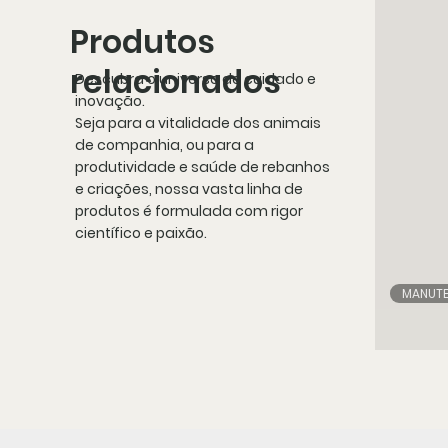
Produtos
relacionados
Descubra o universo de cuidado e
inovação.
Seja para a vitalidade dos animais
de companhia, ou para a
produtividade e saúde de rebanhos
e criações, nossa vasta linha de
produtos é formulada com rigor
científico e paixão.
MANUT