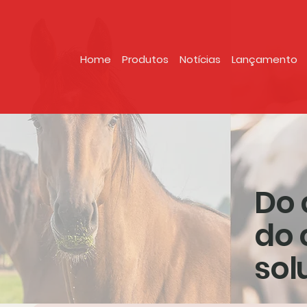
Home
Produtos
Notícias
Lançamento
Do 
do 
sol