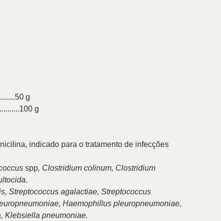
......50 g
.............100 g
icilina, indicado para o tratamento de infecções
ococcus
spp
, Clostridium colinum, Clostridium
ultocida
.
s, Streptococcus agalactiae, Streptococcus
s pleuropneumoniae, Haemophillus pleuropneumoniae,
, Klebsiella pneumoniae.