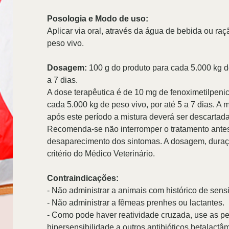
Posologia e Modo de uso:
Aplicar via oral, através da água de bebida ou ra
peso vivo.
Dosagem:
100 g do produto para cada 5.000 kg d
a 7 dias.
A dose terapêutica é de 10 mg de fenoximetilpenic
cada 5.000 kg de peso vivo, por até 5 a 7 dias. A
após este período a mistura deverá ser descartada
Recomenda-se não interromper o tratamento antes
desaparecimento dos sintomas. A dosagem, duração
critério do Médico Veterinário.
Contraindicações:
- Não administrar a animais com histórico de sensib
- Não administrar a fêmeas prenhes ou lactantes.
- Como pode haver reatividade cruzada, use as p
hipersensibilidade a outros antibióticos betalactâ