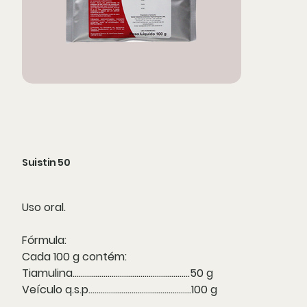
Suistin 50
Uso oral.
Fórmula:
Cada 100 g contém:
Tiamulina.........................................................50 g
Veículo q.s.p..................................................100 g