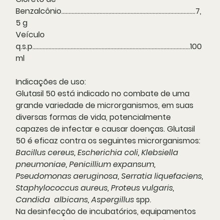
Benzalcônio...........................................................................................7,
5 g
Veículo
q.s.p...........................................................................................................100
ml
Indicações de uso:
Glutasil 50 está indicado no combate de uma
grande variedade de microrganismos, em suas
diversas formas de vida, potencialmente
capazes de infectar e causar doenças. Glutasil
50 é eficaz contra os seguintes microrganismos:
Bacillus cereus, Escherichia coli, Klebsiella
pneumoniae, Penicillium expansum,
Pseudomonas aeruginosa, Serratia liquefaciens,
Staphylococcus aureus, Proteus vulgaris,
Candida albicans, Aspergillus
spp.
Na desinfecção de incubatórios, equipamentos