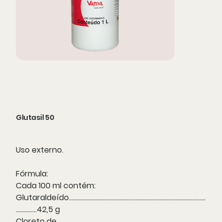
Glutasil 50
Uso externo.
Fórmula:
Cada 100 ml contém:
Glutaraldeído............................................................................................
..............42,5 g
Cloreto de