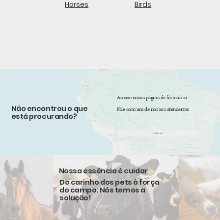
Horses
Birds
Acesse nossa página de formuário
Não encontrou o que
Fale com um de nossos atendentes
está procurando?
acesse
Nossa essência é cuidar
Do carinho dos pets à força
do campo. Nós temos a
solução!