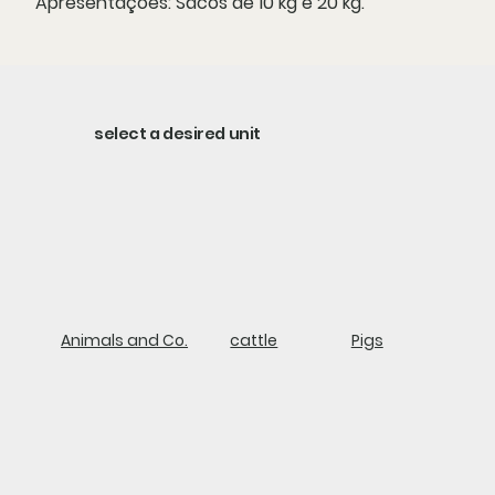
Apresentações:
Sacos de 10 kg e 20 kg.
select a desired unit
Animals and Co.
cattle
Pigs