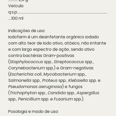
Veículo
q.s.p....................................................................................................................
....100 ml
Indicações de uso:
Iodofarm é um desinfetante orgânico iodado
com alto teor de Iodo ativo, atóxico, não irritante
e com largo espectro de ação, sendo ativo
contra bactérias Gram-positivas
(
Staphylococcus
spp.,
Streptococcus
spp.,
Corynebacterium
spp.) e Gram-negativas
(
Escherichia coli
,
Mycobacterium
spp.,
Salmonella
spp.,
Proteus
spp.,
Klebsiella
spp. e
Pseudomonas aeruginosa
) e fungos
(
Trichophyton
spp.,
Candida
spp.,
Aspergillus
spp.,
Penicillium
spp. e
Fusarium
spp.).
Posologia e modo de uso: