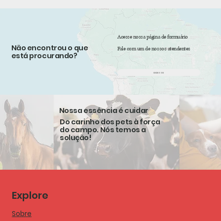
Acesse nossa página de formuário
Não encontrou o que
Fale com um de nossos atendentes
está procurando?
acesse
Nossa essência é cuidar
Do carinho dos pets à força
do campo. Nós temos a
solução!
Explore
Sobre