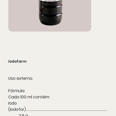
Iodofarm
Uso externo.
Fórmula:
Cada 100 ml contém:
Iodo
(Iodofor).........................................................................................................
............ 2,6 g