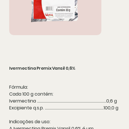
Ivermectina Premix Vansil 0,6%
Fórmula:
Cada 100 g contém:
Ivermectina ................................................................................0,6 g
Excipiente q.s.p. ....................................................................100,0 g
Indicações de uso:
A Ivermectina Premix Vansil 0,6% é um