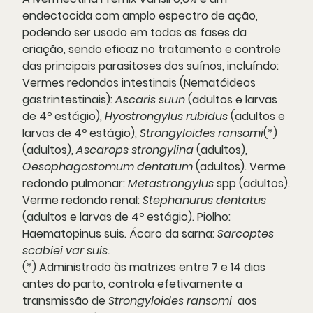
endectocida com amplo espectro de ação,
podendo ser usado em todas as fases da
criação, sendo eficaz no tratamento e controle
das principais parasitoses dos suínos, incluíndo:
Vermes redondos intestinais (Nematóideos
gastrintestinais):
Ascaris suun
(adultos e larvas
de 4º estágio),
Hyostrongylus rubidus
(adultos e
larvas de 4º estágio),
Strongyloides ransomi
(*)
(adultos),
Ascarops strongylina
(adultos),
Oesophagostomum dentatum
(adultos). Verme
redondo pulmonar:
Metastrongylus
spp (adultos).
Verme redondo renal:
Stephanurus dentatus
(adultos e larvas de 4º estágio). Piolho:
Haematopinus suis. Ácaro da sarna:
Sarcoptes
scabiei var suis.
(*) Administrado às matrizes entre 7 e 14 dias
antes do parto, controla efetivamente a
transmissão de
Strongyloides ransomi
aos