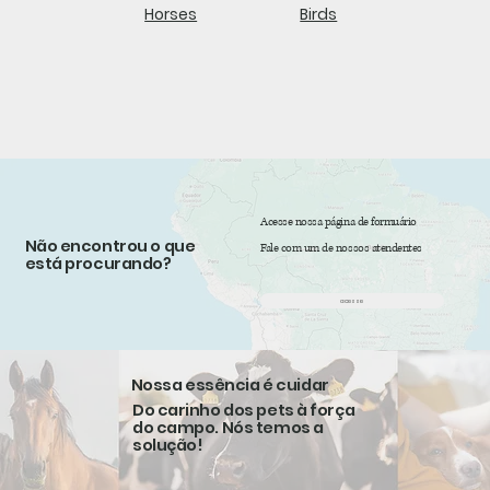
Horses
Birds
Acesse nossa página de formuário
Não encontrou o que
Fale com um de nossos atendentes
está procurando?
acesse
Nossa essência é cuidar
Do carinho dos pets à força
do campo. Nós temos a
solução!