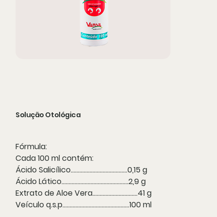
Solução Otológica
Fórmula:
Cada 100 ml contém:
Ácido Salicílico.......................................0,15 g
Ácido Lático..............................................2,9 g
Extrato de Aloe Vera...............................41 g
Veículo q.s.p..............................................100 ml