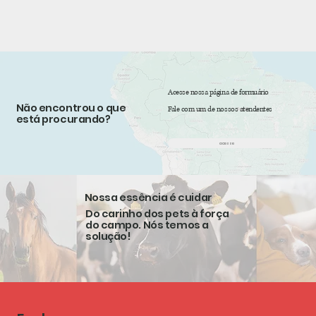
Acesse nossa página de formuário
Não encontrou o que
Fale com um de nossos atendentes
está procurando?
acesse
Nossa essência é cuidar
Do carinho dos pets à força
do campo. Nós temos a
solução!