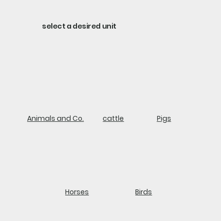
select a desired unit
Animals and Co.
cattle
Pigs
Horses
Birds