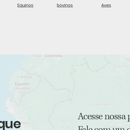
Equinos
bovinos
Aves
Acesse nossa 
 que
Fale com um d