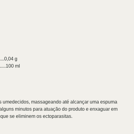
.......0,04 g
.........100 ml
los umedecidos, massageando até alcançar uma espuma
alguns minutos para atuação do produto e enxaguar em
 que se eliminem os ectoparasitas.