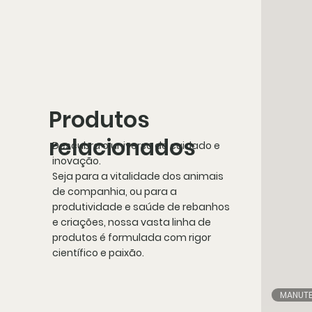
Produtos
relacionados
Descubra o universo de cuidado e
inovação.
Seja para a vitalidade dos animais
de companhia, ou para a
produtividade e saúde de rebanhos
e criações, nossa vasta linha de
produtos é formulada com rigor
científico e paixão.
MANUT