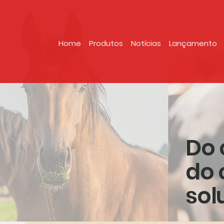
Home
Produtos
Notícias
Lançamento
Do 
do 
sol