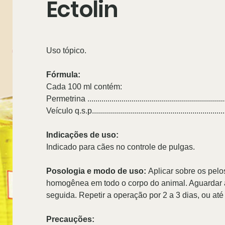
Ectolin
Uso tópico.
Fórmula:
Cada 100 ml contém:
Permetrina .................................................................
Veículo q.s.p..............................................................
Indicações de uso:
I
ndicado para cães no controle de pulgas.
Posologia e modo de uso:
Aplicar sobre os pe
homogênea em todo o corpo do animal. Aguardar 
seguida. Repetir a operação por 2 a 3 dias, ou até
Precauções: