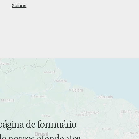
Suínos
página de formuário
e nossos atendentes