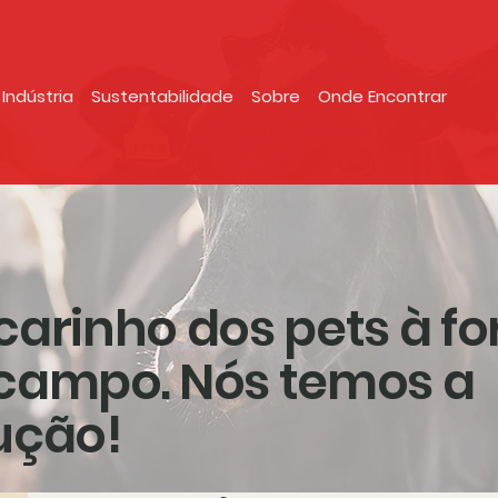
Indústria
Sustentabilidade
Sobre
Onde Encontrar
carinho dos pets à fo
campo. Nós temos a
ução!