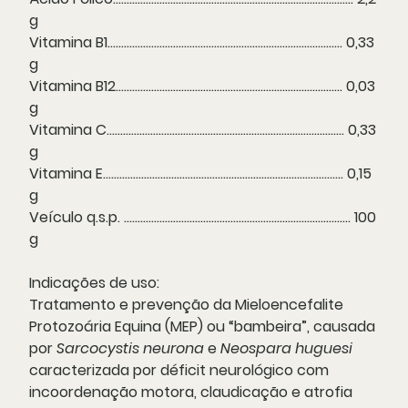
g
Vitamina B1...................................................................................... 0,33
g
Vitamina B12................................................................................... 0,03
g
Vitamina C....................................................................................... 0,33
g
Vitamina E........................................................................................ 0,15
g
Veículo q.s.p. ................................................................................... 100
g
Indicações de uso:
Tratamento e prevenção da Mieloencefalite
Protozoária Equina (MEP) ou “bambeira”, causada
por
Sarcocystis neurona
e
Neospara huguesi
caracterizada por déficit neurológico com
incoordenação motora, claudicação e atrofia