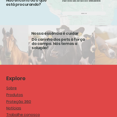
Não encontrou o que
Fale com um de nossos atendentes
está procurando?
acesse
Nossa essência é cuidar
Do carinho dos pets à força
do campo. Nós temos a
solução!
Explore
Sobre
Produtos
Proteção 360
Notícias
Trabalhe conosco