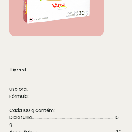
Hiprosil
Uso oral.
Fórmula:
Cada 100 g contém:
Diclazurila............................................................................................ 10
g
Ácido Fólico........................................................................................ 2,2