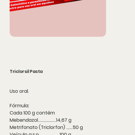
Triclorsil Pasta
Uso oral.
Fórmula:
Cada 100 g contém
Mebendazol....................14,67 g
Metrifonato (Triclorfon) .......50 g
Veículo q.s.p.......................100 g