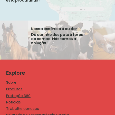
está procurando?
acesse
Nossa essência é cuidar
Do carinho dos pets à força
do campo. Nós temos a
solução!
Explore
Sobre
Produtos
Proteção 360
Notícias
Trabalhe conosco
Relatório de Transparência Salarial