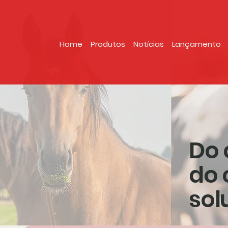
Home
Produtos
Notícias
Lançamento
Do 
do 
sol