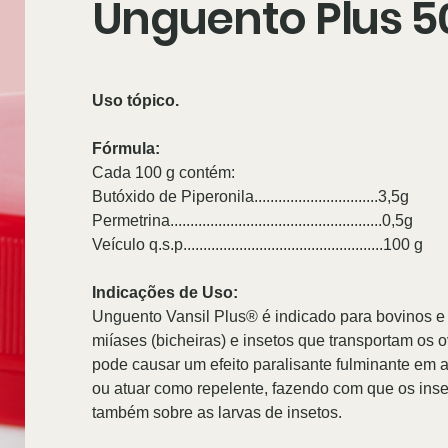
Unguento Plus 5
Uso tópico.
Fórmula:
Cada 100 g contém:
Butóxido de Piperonila...............................3,5g
Permetrina.....................................................0,5g
Veículo q.s.p..................................................100 g
Indicações de Uso:
Unguento Vansil Plus® é indicado para bovinos 
miíases (bicheiras) e insetos que transportam os o
pode causar um efeito paralisante fulminante em a
ou atuar como repelente, fazendo com que os inse
também sobre as larvas de insetos.