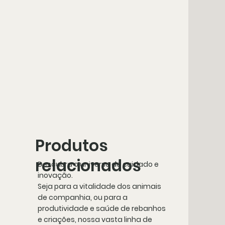
Produtos
relacionados
Descubra o universo de cuidado e
inovação.
Seja para a vitalidade dos animais
de companhia, ou para a
produtividade e saúde de rebanhos
e criações, nossa vasta linha de