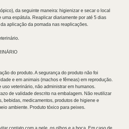
pico), da seguinte maneira: higienizar e secar o local
 uma espátula. Reaplicar diariamente por até 5 dias
 da aplicação da pomada nas reaplicações.
terinário.
RINÁRIO
ração do produto. A segurança do produto não foi
idade e em animais (machos e fêmeas) em reprodução.
 uso veterinário, não administrar em humanos.
razo de validade descrito na embalagem. Não reutilizar
, bebidas, medicamentos, produtos de higiene e
meio ambiente. Produto tóxico para peixes.
vitar contato com a pele, os olhos e a boca. Em caso de