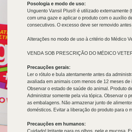
Posologia e modo de uso:
Unguento Vansil Plus® é utilizado externamente (tó
com uma gaze e aplicar o produto com o auxílio de
consecutivos. O excesso deve ser removido antes
Alterações no modo de uso à critério do Médico Ve
VENDA SOB PRESCRIÇÃO DO MÉDICO VETE
Precauções gerais:
Ler o rótulo e bula atentamente antes da administ
avaliada em animais com menos de 12 meses de 
Observar o estado de saúde do animal. Produto de
Administrar somente pela via tópica. Observar o p
as embalagens. Não armazenar junto de alimentos
domésticos. Evitar a liberação do produto para o 
Precauções em humanos:
Cuidado! Irritante para os olhos, pele e mucosa. E