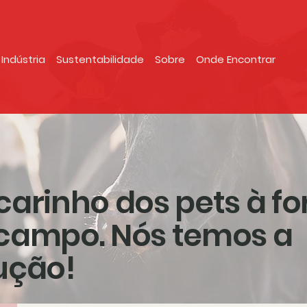
Indústria
Sustentabilidade
Sobre
Onde Encontrar
carinho dos pets à fo
campo. Nós temos a
ução!